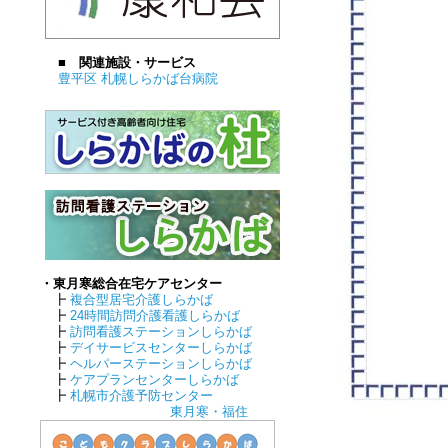
■ 関連施設・サービス
豊平区 札幌しらかば台病院
・東月寒総合在宅ケアセンター
┣
複合型居宅介護しらかば
┣
24時間訪問介護看護しらかば
┣
訪問看護ステーションしらかば
┣
デイサービスセンターしらかば
┣
ヘルパーステーションしらかば
┣
ケアプランセンターしらかば
┣
札幌市介護予防センター
東月寒・福住