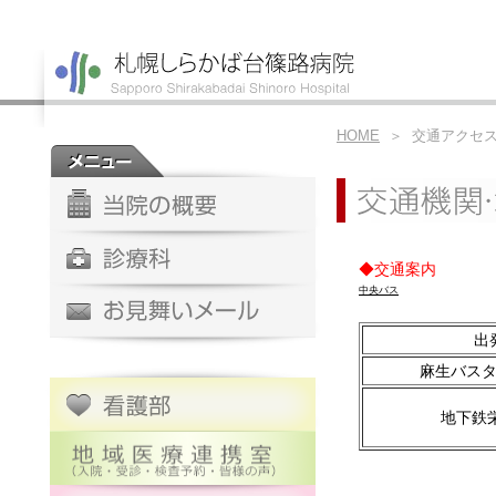
HOME
＞ 交通アクセ
◆交通案内
中央バス
出
麻生バスタ
地下鉄