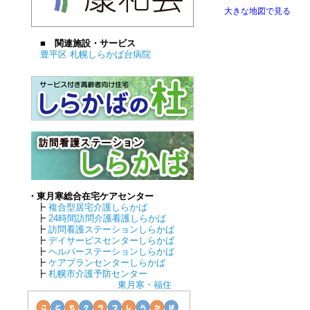
大きな地図で見る
■ 関連施設・サービス
豊平区 札幌しらかば台病院
・東月寒総合在宅ケアセンター
┣
複合型居宅介護しらかば
┣
24時間訪問介護看護しらかば
┣
訪問看護ステーションしらかば
┣
デイサービスセンターしらかば
┣
ヘルパーステーションしらかば
┣
ケアプランセンターしらかば
┣
札幌市介護予防センター
東月寒・福住