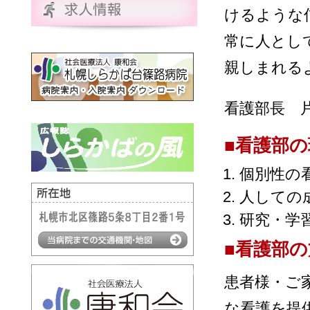
けるような
常に
人
とし
親しまれる
看護部長 
■看護部の
個別性の
人
しての
研究・学
■看護部の
患者様・ご
な看護を提