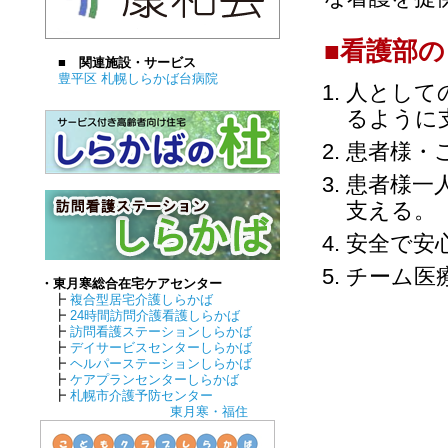
■看護部
■ 関連施設・サービス
豊平区 札幌しらかば台病院
人
として
るように
患者様・
患者様一
支える。
安全で安
チーム医
・東月寒総合在宅ケアセンター
┣
複合型居宅介護しらかば
┣
24時間訪問介護看護しらかば
┣
訪問看護ステーションしらかば
┣
デイサービスセンターしらかば
┣
ヘルパーステーションしらかば
┣
ケアプランセンターしらかば
┣
札幌市介護予防センター
東月寒・福住