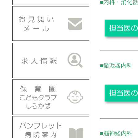
■内科・消化
■循環器内科
■脳神経内科