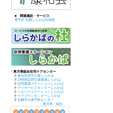
■ 関連施設・サービス
豊平区 札幌しらかば台病院
・東月寒総合在宅ケアセンター
┣
複合型居宅介護しらかば
┣
24時間訪問介護看護しらかば
┣
訪問看護ステーションしらかば
┣
デイサービスセンターしらかば
┣
ヘルパーステーションしらかば
┣
ケアプランセンターしらかば
┣
札幌市介護予防センター
東月寒・福住