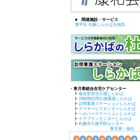
■ 関連施設・サービス
豊平区 札幌しらかば台病院
・東月寒総合在宅ケアセンター
┣
複合型居宅介護しらかば
┣
24時間訪問介護看護しらかば
┣
訪問看護ステーションしらかば
┣
デイサービスセンターしらかば
┣
ヘルパーステーションしらかば
┣
ケアプランセンターしらかば
┣
札幌市介護予防センター
東月寒・福住