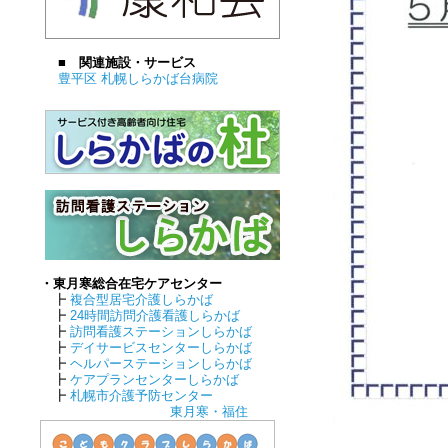
■ 関連施設・サービス
豊平区 札幌しらかば台病院
・東月寒総合在宅ケアセンター
┣
複合型居宅介護しらかば
┣
24時間訪問介護看護しらかば
┣
訪問看護ステーションしらかば
┣
デイサービスセンターしらかば
┣
ヘルパーステーションしらかば
┣
ケアプランセンターしらかば
┣
札幌市介護予防センター
東月寒・福住