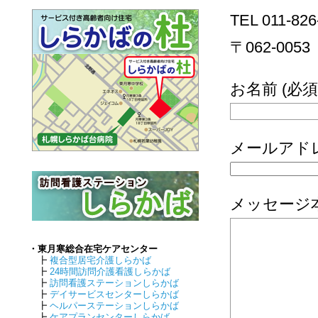
TEL 011-826
〒062-00
お名前 (必
メールアドレ
メッセージ
・東月寒総合在宅ケアセンター
┣
複合型居宅介護しらかば
┣
24時間訪問介護看護しらかば
┣
訪問看護ステーションしらかば
┣
デイサービスセンターしらかば
┣
ヘルパーステーションしらかば
┣
ケアプランセンターしらかば