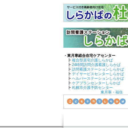
・東月寒総合在宅ケアセンター
┣
複合型居宅介護しらかば
┣
24時間訪問介護看護しらかば
┣
訪問看護ステーションしらかば
┣
デイサービスセンターしらかば
┣
ヘルパーステーションしらかば
┣
ケアプランセンターしらかば
┣
札幌市介護予防センター
東月寒・福住