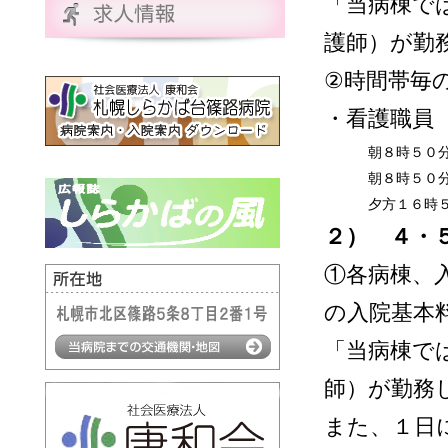
「当病棟で
護師）が勤
②時間帯毎
・看護職員
朝８時５０
朝８時５０
夕方１６時
２） ４・
①各病棟、
の入院基本
「当病棟で
師）が勤務
また、１日