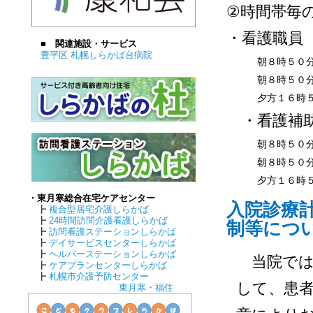
②時間帯毎
・看護職員
■ 関連施設・サービス
豊平区 札幌しらかば台病院
朝８時５０
朝８時５０
夕方１６時
・看護補
朝８時５０
朝８時５０
夕方１６時
・東月寒総合在宅ケアセンター
入院診療
┣
複合型居宅介護しらかば
┣
24時間訪問介護看護しらかば
制等につ
┣
訪問看護ステーションしらかば
┣
デイサービスセンターしらかば
┣
ヘルパーステーションしらかば
当院では
┣
ケアプランセンターしらかば
┣
札幌市介護予防センター
して、患
東月寒・福住