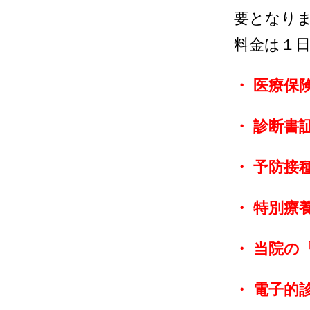
要となり
料金は１
・ 医療保
・ 診断書
・ 予防接種
・ 特別療
・ 当院の
・ 電子的