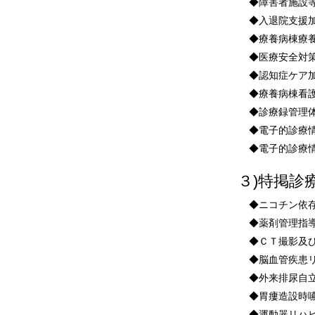
◆障害者施設
◆入退院支援
◆療養病棟療
◆医療安全対
◆認知症ケア
◆療養病棟看
◆診療録管理
◆電子的診療
◆電子的診療
３)特掲診
◆ニコチン依
◆薬剤管理指
◆ＣＴ撮影及
◆脳血管疾患
◆外来排尿自
◆胃瘻造設時
◆運動器リハビ