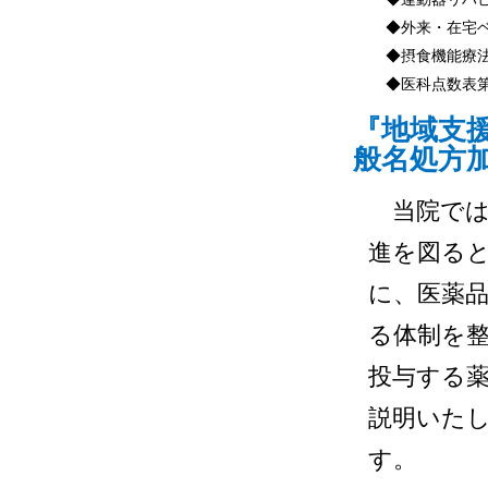
◆外来・在宅
◆摂食機能療
◆医科点数表第
『地域支
般名処方
当院では
進を図る
に、医薬
る体制を
投与する
説明いた
す。